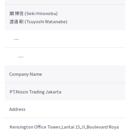
關 博信 (Seki Hironobu)
渡邉 剛 (Tsuyoshi Watanabe)
---
---
Company Name
PT.Nissin Trading Jakarta
Address
Kensington Office Tower,Lantai 15,Jl,Boulevard Roya