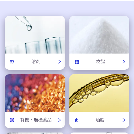
溶剤
樹脂
有機・無機薬品
油脂